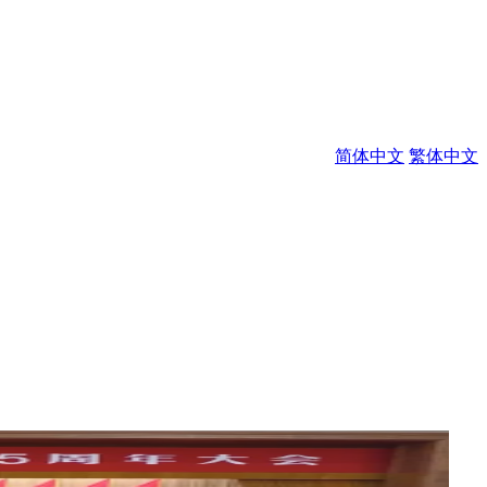
简体中文
繁体中文