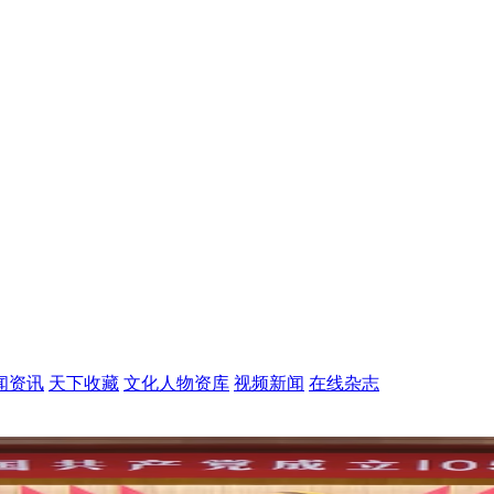
闻资讯
天下收藏
文化人物资库
视频新闻
在线杂志