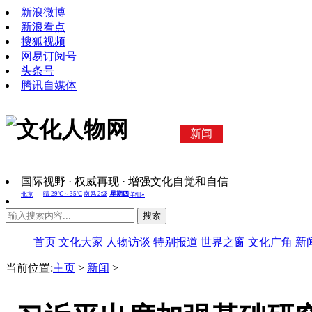
新浪微博
新浪看点
搜狐视频
网易订阅号
头条号
腾讯自媒体
新闻
国际视野 · 权威再现 · 增强文化自觉和自信
搜索
首页
文化大家
人物访谈
特别报道
世界之窗
文化广角
新
当前位置:
主页
>
新闻
>