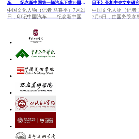
车——纪念新中国第一辆汽车下线70周年
日王》亮相中央文史研究
大众篆刻作品展”发表视频致辞
果展
中国文化人物（记者 马将平）7月21
中国文化人物（记者 马
日，印记中国汽车——纪念新中国第
7月6日，由国务院参
一辆汽车下线70周年大众篆刻作品展
研究馆主办，中国美
在中国一汽博物馆...
心墨韵——中央...