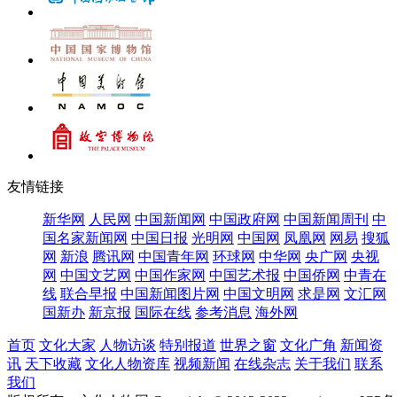
友情链接
新华网
人民网
中国新闻网
中国政府网
中国新闻周刊
中
国名家新闻网
中国日报
光明网
中国网
凤凰网
网易
搜狐
网
新浪
腾讯网
中国青年网
环球网
中华网
央广网
央视
网
中国文艺网
中国作家网
中国艺术报
中国侨网
中青在
线
联合早报
中国新闻图片网
中国文明网
求是网
文汇网
国新办
新京报
国际在线
参考消息
海外网
首页
文化大家
人物访谈
特别报道
世界之窗
文化广角
新闻资
讯
天下收藏
文化人物资库
视频新闻
在线杂志
关于我们
联系
我们