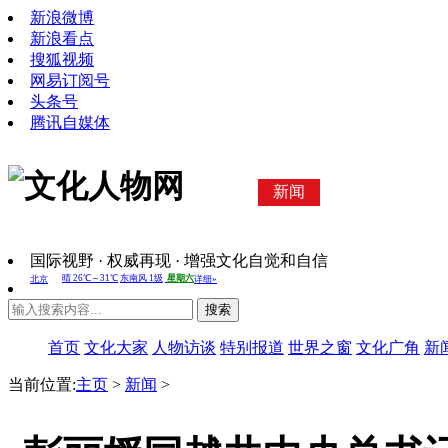
新浪微博
新浪看点
搜狐视频
网易订阅号
头条号
腾讯自媒体
新闻
国际视野 · 权威再现 · 增强文化自觉和自信
搜索
首页
文化大家
人物访谈
特别报道
世界之窗
文化广角
新
当前位置:
主页
>
新闻
>