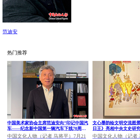
范迪安
热门推荐
中国美术家协会主席范迪安向“印记中国汽
文心墨韵绘文明交流图景
车——纪念新中国第一辆汽车下线70周年
日王》亮相中央文史研究
大众篆刻作品展”发表视频致辞
果展
中国文化人物（记者 马将平）7月21
中国文化人物（记者 马