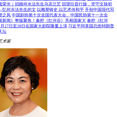
载荣光｜回顾何水法先生乌克兰艺
回望往昔行旅，坚守文脉初
—忆何水法先生的文
以雕塑铸史 以艺术传和平
开创中国现代写
塑之风
中国剧协第十次全国代表大会、中国民协第十一次全
国新闻》整版聚焦！秦腔《红河谷》亮相国家大
秦腔《红河
5月27日至28日在国家大剧院隆重上演
习近平同美国总统特朗普
天坛
艺术家