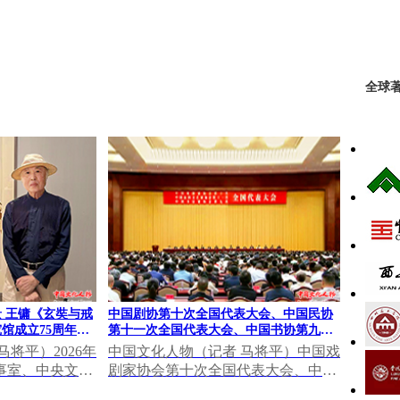
全球著
 王镛《玄奘与戒
中国剧协第十次全国代表大会、中国民协
馆成立75周年成
第十一次全国代表大会、中国书协第九次
全国代表大会在北京召开 李书磊出席开幕
将平）2026年
中国文化人物（记者 马将平）中国戏
式并讲话
事室、中央文史
剧家协会第十次全国代表大会、中国
术馆支持的“文
民间文艺家协会第十一次全国代表大