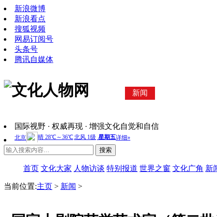
新浪微博
新浪看点
搜狐视频
网易订阅号
头条号
腾讯自媒体
新闻
国际视野 · 权威再现 · 增强文化自觉和自信
搜索
首页
文化大家
人物访谈
特别报道
世界之窗
文化广角
新
当前位置:
主页
>
新闻
>