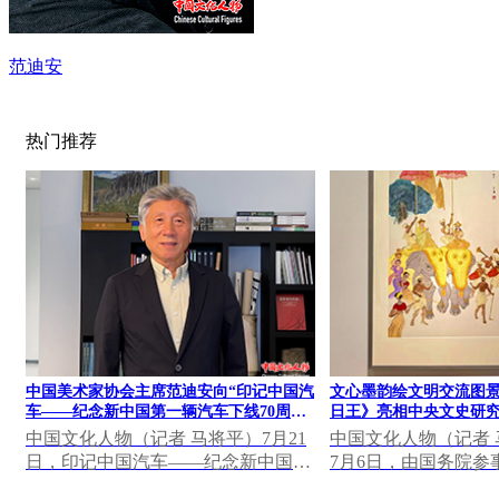
范迪安
热门推荐
中国美术家协会主席范迪安向“印记中国汽
文心墨韵绘文明交流图景
车——纪念新中国第一辆汽车下线70周年
日王》亮相中央文史研究
大众篆刻作品展”发表视频致辞
果展
中国文化人物（记者 马将平）7月21
中国文化人物（记者 马
日，印记中国汽车——纪念新中国第
7月6日，由国务院参
一辆汽车下线70周年大众篆刻作品展
研究馆主办，中国美