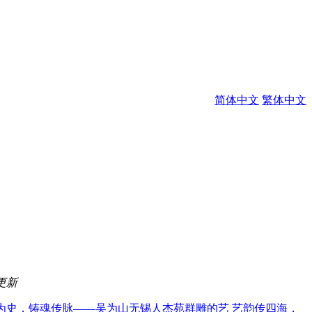
简体中文
繁体中文
更新
为史，铸魂传脉——吴为山无锡人杰苑群雕的艺
艺韵传四海，