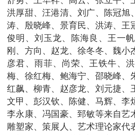
舒勇、王华祥、高云、张立平、
洪厚甜、汪港清、刘广、陈冠旭
涛、殷晓峰、景育民、洪涛、王
俊明、刘玉龙、陈海良、王一帆
刚、方向、赵龙、徐冬冬、魏小
彦君、雨菲、尚荣、王铁牛、洪
梅、徐红梅、鲍海宁、邵晓峰、
红飙、柳青、赵彦龙、刘元捷、
文甲、彭汉钦、陈健、马辉、李
李永康、冯国豪、郅敏等来自艺
雕塑家、策展人、艺术理论家代