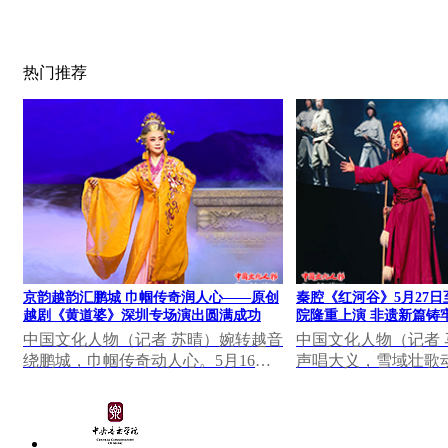
热门推荐
京韵越韵汇鹏城 巾帼传奇润人心——原创
秦腔《红河谷》5月27日
越剧《黄道婆》深圳专场演出圆满成功
院隆重上演 非遗新篇铸
中国文化人物（记者 苏晴）婉转越音
中国文化人物（记者
绕鹏城，巾帼传奇动人心。5月16日
声唱大义，雪域壮歌动
晚，深圳罗湖区凤凰剧场灯火璀璨、
日至28日，由陕西省
座无虚席，北京...
创排的秦腔《红河...