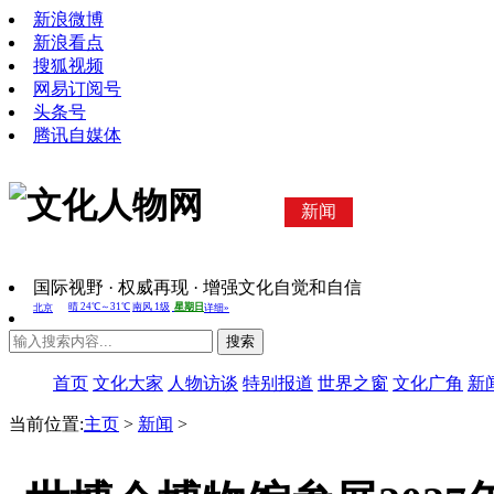
新浪微博
新浪看点
搜狐视频
网易订阅号
头条号
腾讯自媒体
新闻
国际视野 · 权威再现 · 增强文化自觉和自信
搜索
首页
文化大家
人物访谈
特别报道
世界之窗
文化广角
新
当前位置:
主页
>
新闻
>