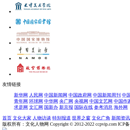
友情链接
新华网
人民网
中国新闻网
中国政府网
中国新闻周刊
中
青年网
环球网
中华网
央广网
央视网
中国文艺网
中国作
求是网
文汇网
国新办
新京报
国际在线
参考消息
海外网
首页
文化大家
人物访谈
特别报道
世界之窗
文化广角
新闻资讯
版权所有：文化人物网 Copyright © 2012-2022 ccpvip.com I