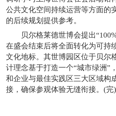
公共文化空间持续运营等方面的
的后续规划提供参考。
贝尔格莱德世博会提出“100%
在盛会结束后将全面转化为可持
文化地标。其世博园区位于贝尔
计理念基于打造一个“城市绿洲”
和企业与最佳实践区三大区域构
接，确保参观体验无缝衔接。(完