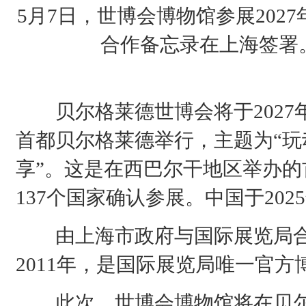
5月7日，世博会博物馆参展202
合作备忘录在上海签署。
贝尔格莱德世博会将于2027年5
首都贝尔格莱德举行，主题为“
享”。这是在西巴尔干地区举办
137个国家确认参展。中国于202
由上海市政府与国际展览局合
2011年，是国际展览局唯一官
此次，世博会博物馆将在贝尔