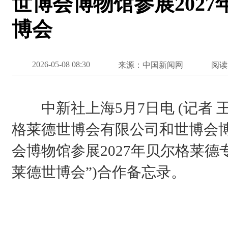
世博会博物馆参展202
博会
2026-05-08 08:30
来源：中国新闻网
阅读
中新社上海5月7日电 (记者 王
格莱德世博会有限公司和世博会
会博物馆参展2027年贝尔格莱德
莱德世博会”)合作备忘录。