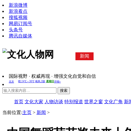
新浪微博
新浪看点
搜狐视频
网易订阅号
头条号
腾讯自媒体
新闻
国际视野 · 权威再现 · 增强文化自觉和自信
搜索
首页
文化大家
人物访谈
特别报道
世界之窗
文化广角
新
当前位置:
主页
>
新闻
>