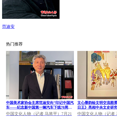
范迪安
热门推荐
中国美术家协会主席范迪安向“印记中国汽
文心墨韵绘文明交流图景
车——纪念新中国第一辆汽车下线70周年
日王》亮相中央文史研究
大众篆刻作品展”发表视频致辞
果展
中国文化人物（记者 马将平）7月21
中国文化人物（记者 马