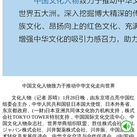
中国文化人物致力于推动中华文化走向世界
文化人物（记者 苏晴）1月28日晚，由东京塔点亮中国红
组委会主办，中华人民共和国驻日本国大使馆、日本外务省、
东京都政府、(一财)日本亚洲共同体文化协力机构支持，株式
会社TOKYO TOWER特别支持，中国国际文化交流中心、中
国文化人物杂志社、世界华商组织联盟、胜佳株式会社、ITL
ジャパン株式会社、川井製薬株式会社、川井振、中国康复技
术转化及发展促进会、中华文化交流与合作促进会、(中国)中