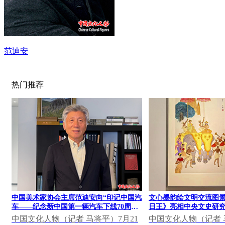
范迪安
热门推荐
中国美术家协会主席范迪安向“印记中国汽
文心墨韵绘文明交流图景
车——纪念新中国第一辆汽车下线70周年
日王》亮相中央文史研究
大众篆刻作品展”发表视频致辞
果展
中国文化人物（记者 马将平）7月21
中国文化人物（记者 马