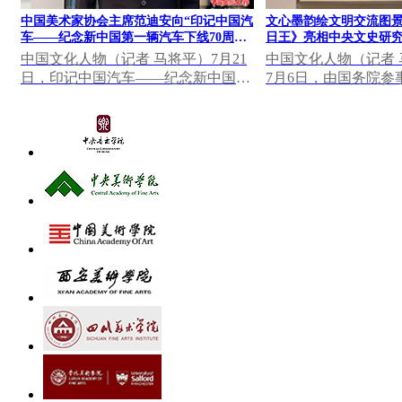
中国美术家协会主席范迪安向“印记中国汽
文心墨韵绘文明交流图景
车——纪念新中国第一辆汽车下线70周年
日王》亮相中央文史研究
大众篆刻作品展”发表视频致辞
果展
中国文化人物（记者 马将平）7月21
中国文化人物（记者 马
日，印记中国汽车——纪念新中国第
7月6日，由国务院参
一辆汽车下线70周年大众篆刻作品展
研究馆主办，中国美
在中国一汽博物馆...
心墨韵——中央...