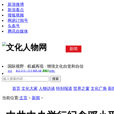
新浪微博
新浪看点
搜狐视频
网易订阅号
头条号
腾讯自媒体
新闻
国际视野 · 权威再现 · 增强文化自觉和自信
搜索
首页
文化大家
人物访谈
特别报道
世界之窗
文化广角
新
当前位置:
主页
>
新闻
>